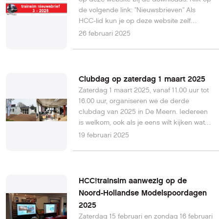
Simulator Classic 2024 (TSC24). Soms zijn
de volgende link: "Nieuwsbrieven" Als
met pakketbundels extra kortingen te
HCC-lid kun je op deze website zelf
verkrijgen.
regelen welke nieuwsbrieven je van de
26 februari 2025
HCC wilt ontvangen. Nieuwe leden zijn niet
automatisch geabonneerd op onze
nieuwsbrief. In dit document staan de
instructies hoe je je kunt aan- en afmelden
Clubdag op zaterdag 1 maart 2025
voor onze nieuwsbrief of de overige
Zaterdag 1 maart 2025, vanaf 11.00 uur tot
nieuwsbrieven van de HCC.
16.00 uur, organiseren we de derde
clubdag van 2025 in De Meern. Iedereen
is welkom, ook als je eens wilt kijken wat
we allemaal op onze clubdag doen. Dit
19 februari 2025
artikel wordt wanneer nodig aangevuld en
is op 19 februari 2025 bijgewerkt met
actuele informatie.
HCC!trainsim aanwezig op de
Noord-Hollandse Modelspoordagen
2025
Zaterdag 15 februari en zondag 16 februari