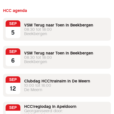
HCC agenda
SEP
VSM Terug naar Toen in Beekbergen
08:30 tot 18:00
5
Beekbergen
SEP
VSM Terug naar Toen in Beekbergen
08:30 tot 18:00
6
Beekbergen
SEP
Clubdag HCC!trainsim in De Meern
10:00 tot 16:00
12
De Meern
HCC!regiodag in Apeldoorn
SEP
Georganiseerd door: