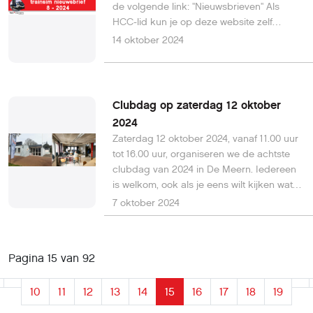
de volgende link: "Nieuwsbrieven" Als
bijeenkomst op de website van de
HCC-lid kun je op deze website zelf
HCC!CompUsers. Dit artikel is op 24
regelen welke nieuwsbrieven je van de
14 oktober 2024
oktober 2024 bijgewerkt met actuele
HCC wilt ontvangen. Nieuwe leden zijn niet
informatie.
automatisch geabonneerd op onze
nieuwsbrief. In dit document staan de
instructies hoe je je kunt aan- en afmelden
Clubdag op zaterdag 12 oktober
voor onze nieuwsbrief of de overige
2024
nieuwsbrieven van de HCC.
Zaterdag 12 oktober 2024, vanaf 11.00 uur
tot 16.00 uur, organiseren we de achtste
clubdag van 2024 in De Meern. Iedereen
is welkom, ook als je eens wilt kijken wat
we allemaal op onze clubdag doen. Vorige
7 oktober 2024
clubdag konden we al wat laten zien van
Train Sim World 5 (TSW5) van Dovetail
Games. Nu TSW5 officieel uit is laten we in
Pagina 15 van 92
een presentatie de nieuwe functies en
mogelijkheden van het pakket zien,
10
11
12
13
14
15
16
17
18
19
aanvang rond 13.00 uur. Dit artikel wordt
wanneer nodig aangevuld en is op 7