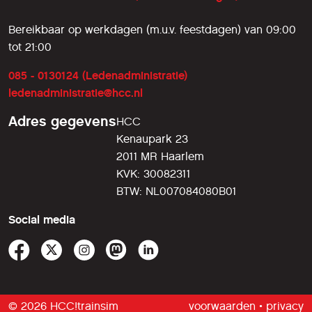
Bereikbaar op werkdagen (m.u.v. feestdagen) van 09:00
tot 21:00
085 - 0130124 (Ledenadministratie)
ledenadministratie@hcc.nl
Adres gegevens
HCC
Kenaupark 23
2011 MR Haarlem
KVK: 30082311
BTW: NL007084080B01
Social media
© 2026 HCC!trainsim
voorwaarden
•
privacy