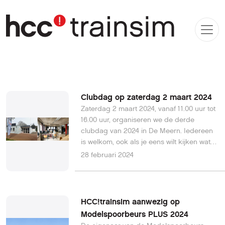
Clubdag op zaterdag 2 maart 2024
Zaterdag 2 maart 2024, vanaf 11.00 uur tot
16.00 uur, organiseren we de derde
clubdag van 2024 in De Meern. Iedereen
is welkom, ook als je eens wilt kijken wat
we allemaal op onze clubdag doen. Rond
28 februari 2024
13.00 uur wordt een presentatie geven met
als onderwerp een introductie in het
ontwikkelen van routes in de Train Sim
World 4 editor. Dit artikel wordt wanneer
HCC!trainsim aanwezig op
nodig aangevuld en is op 28 februari 2024
Modelspoorbeurs PLUS 2024
bijgewerkt met actuele informatie.