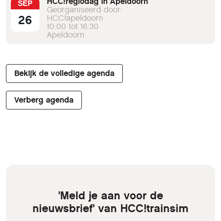
HCC!regiodag in Apeldoorn
SEP
Georganiseerd door:
26
HCC!apeldoorn
10:00 tot 16:30
Apeldoorn
Bekijk de volledige agenda
Verberg agenda
'Meld je aan voor de
nieuwsbrief' van HCC!trainsim