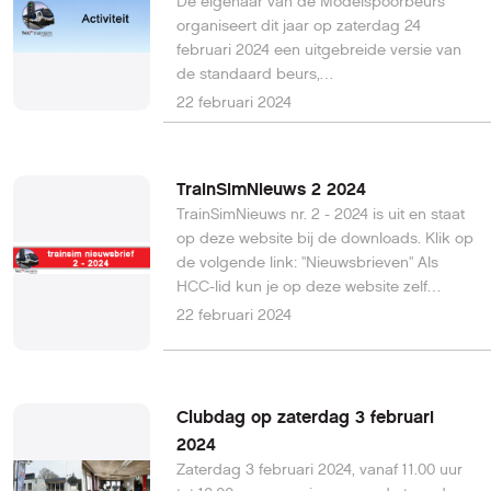
De eigenaar van de Modelspoorbeurs
organiseert dit jaar op zaterdag 24
februari 2024 een uitgebreide versie van
de standaard beurs,
genaamd Modelspoorbeurs PLUS in de
22 februari 2024
bekende locatie Expo Houten. In zaal 1A is
de HCC!trainsim samen met de
HCC!modelbaanautomatisering aanwezig
TrainSimNieuws 2 2024
met een eigen stand. Wij zullen
TrainSimNieuws nr. 2 - 2024 is uit en staat
demonstraties van treinsimulatiesoftware
op deze website bij de downloads. Klik op
verzorgen.
de volgende link: "Nieuwsbrieven" Als
HCC-lid kun je op deze website zelf
regelen welke nieuwsbrieven je van de
22 februari 2024
HCC wilt ontvangen. Nieuwe leden zijn niet
automatisch geabonneerd op onze
nieuwsbrief. In dit document staan de
instructies hoe je je kunt aan- en afmelden
Clubdag op zaterdag 3 februari
voor onze nieuwsbrief of de overige
2024
nieuwsbrieven van de HCC.
Zaterdag 3 februari 2024, vanaf 11.00 uur