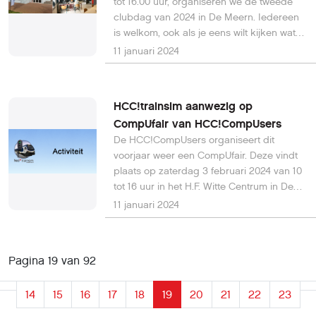
tot 16.00 uur, organiseren we de tweede
clubdag van 2024 in De Meern. Iedereen
is welkom, ook als je eens wilt kijken wat
we allemaal op onze clubdag doen.
11 januari 2024
HCC!trainsim aanwezig op
CompUfair van HCC!CompUsers
De HCC!CompUsers organiseert dit
voorjaar weer een CompUfair. Deze vindt
plaats op zaterdag 3 februari 2024 van 10
tot 16 uur in het H.F. Witte Centrum in De
Bilt, Henri Dunantplein 4. De CompUfair
11 januari 2024
biedt de bezoekers demonstraties van de
platforms van HCC!CompUsers en van
vele groeperingen van de HCC. Ook de
Pagina 19 van 92
HCC!trainsim is aanwezig op deze
CompUfair. Meer informatie op de website
14
15
16
17
18
19
20
21
22
23
van de HCC!CompUsers. Dit artikel is op 11
januari 2024 bijgewerkt met actuele