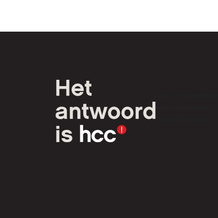
HCC is een verenig
van computer- en
tech-liefhebbers.