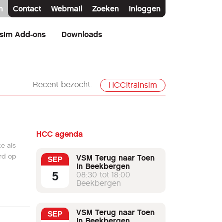
n
Contact
Webmail
Zoeken
Inloggen
nsim Add-ons
Downloads
Recent bezocht:
HCC!trainsim
HCC agenda
e als
erd op
VSM Terug naar Toen
SEP
in Beekbergen
5
08:30 tot 18:00
Beekbergen
tot aan
 BT
VSM Terug naar Toen
SEP
in Beekbergen
n naar