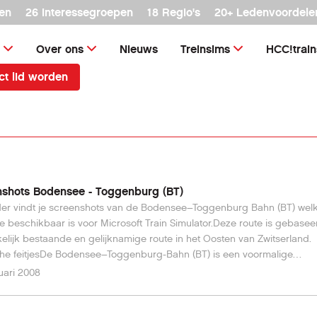
en
26 interessegroepen
18 Regio's
20+ Ledenvoordele
Over ons
Nieuws
Treinsims
HCC!trai
ct lid worden
shots Bodensee - Toggenburg (BT)
er vindt je screenshots van de Bodensee–Toggenburg Bahn (BT) welk
e beschikbaar is voor Microsoft Train Simulator.Deze route is gebase
elijk bestaande en gelijknamige route in het Oosten van Zwitserland.
che feitjesDe Bodensee–Toggenburg-Bahn (BT) is een voormalige
gmaatschappij in het Oosten van Zwitserland. Zij bestond vanaf 1910 
uari 2008
e op 1 januari 2001 met de "oude" Südostbahn (SOB) waarin werd
egaan in de "nieuwe" Schweizerischen Südostbahn AG (SOB). Tot de
de op 3 oktober 1910 geopende (normaal) spoorlijnen van Romanshor