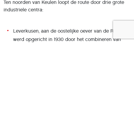
Ten noorden van Keulen loopt de route door drie grote
industriele centra:
Leverkusen, aan de oostelijke oever van de Rijn,
werd opgericht in 1930 door het combineren van
verschillende steden welke 800 jaar eerder ontstaan
waren, en is nu een centrum voor de farmaceutische,
textiel-, chemische- en elektronica industrie.
Düsseldorf, dat begon als een twaalfde-eeuws
vissersdorp langs de Rijn, is de hoofdstad van
Nordrhein-Westfalen en is een belangrijke vervoers-
en fabricage hub in het Ruhr-dal .
Duisburg, nu het middelpunt van de Duitse ijzer-en
staalindustrie, is al meer dan 1000 jaar een
handelscentrum .