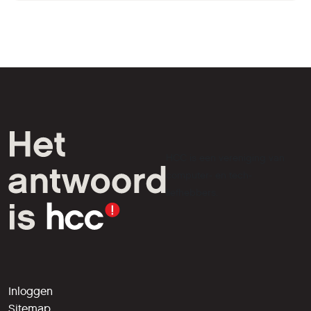
een route de verwezenlijking van om het
even welk denkbaar seinstelsel vereisen.
Gelukkig voor hen die eigen nieuwe sein-
content wensen te ontwikkelen is het
algemene signalerings systeem dusdanig
uitgevoerd dat er mogelijkheden zijn om
dit uit te breiden. De zogenaamde sein-
scripten zullen openlijk aan gebruikers ter
beschikking worden gesteld. Voor het
scripten van de sein-functionaliteit maakt
HCC is een vereniging van
Kuju gebruik van de open-source taal Lua.
computer- en tech-
Wil je hier meer over weten kijk dan op
www.lua.org. Bron: Nieuwbrief 19 Kuju
liefhebbers.
(Railtimes) Website Kuju Railsimulator :
http://www.railsimulator.com Noot:Kuju wijst
er in dezelfde nieuwbrief op dat men
iedere release-datum die her en der op
het internet opduiken in relatie tot het
product dat zij aan het ontwikkelen is
Inloggen
(Railsimulator dus) dient te negeren. Tot op
Sitemap