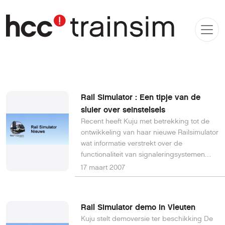
Rail Simulator : Een tipje van de
sluier over seinstelsels
Recent heeft Kuju met betrekking tot de
ontwikkeling van haar nieuwe Railsimulator
wat informatie verstrekt over de
functionaliteit van signaleringsystemen
(seinen). Hieronder volgt een vrije vertaling
17 maart 2007
uit het betreffende artikel. Signalering, van
het stoomtijdperk tot moderne tijden In de
loop van de jaren heeft de geleidelijke
Rail Simulator demo in Vleuten
ontwikkeling van spoorwegnetwerken, met
Kuju stelt demoversie ter beschikking De
snellere treinen en een groter aantal