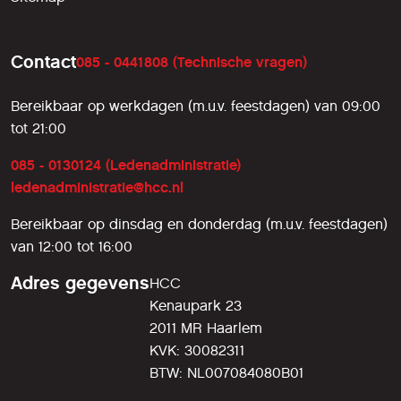
de dag van vandaag is er nog geen
officiele release datum bekend. Bovendien
is het aan Electronic Arts (de uitgever) de
Contact
085 - 0441808 (Technische vragen)
partij die release-datum bekend kan en
mag maken, en niet Kuju. (bron: Kuju
nieuwsbrief - Railtimes #19) Dit artikel is
Bereikbaar op werkdagen (m.u.v. feestdagen) van 09:00
eerder op 17/03/2007 gepubliceerd.
tot 21:00
085 - 0130124 (Ledenadministratie)
ledenadministratie@hcc.nl
Bereikbaar op dinsdag en donderdag (m.u.v. feestdagen)
van 12:00 tot 16:00
Adres gegevens
HCC
Kenaupark 23
2011 MR Haarlem
KVK: 30082311
BTW: NL007084080B01