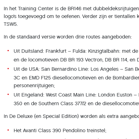
In het Training Center is de BR146 met dubbeldeksrijtuige
logo’s toegevoegd om te oefenen. Verder zijn er tientalle
TSW5.
In de standaard versie worden drie routes aangeboden:
Uit Duitsland: Frankfurt – Fulda: Kinzigtalbahn: met d
en de locomotieven DB BR 193 Vectron, DB BR 114, en 
Uit de USA: San Bernardino Line: Los Angeles – San 
3C en EMD F125 diesellocomotieven en de Bombardier
personenrijtuigen;
Uit Engeland: West Coast Main Line: London Euston – M
350 en de Southern Class 377/2 en de diesellocomotie
In De Deluxe (en Special Edition) worden als extra aangeb
Het Avanti Class 390 Pendolino treinstel;