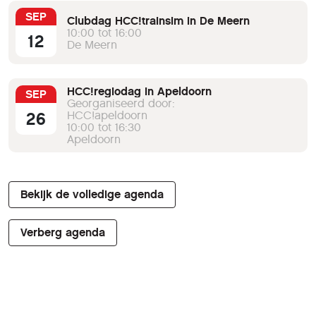
SEP
Clubdag HCC!trainsim in De Meern
10:00 tot 16:00
12
De Meern
HCC!regiodag in Apeldoorn
SEP
Georganiseerd door:
26
HCC!apeldoorn
10:00 tot 16:30
Apeldoorn
Bekijk de volledige agenda
Verberg agenda