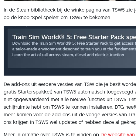
In de Steambibliotheek bij de winkelpagina van TSW5 zie je
op de knop 'Spel spelen' om TSW5 te bekomen.
De add-ons uit eerdere versies van TSW die je bezit worde
gratis Starterspakket) van TSW5 automatisch toegevoegd
niet opgewaardeerd met alle nieuwe functies uit TSW5. Let
schijfruimte hebt om TSW5 te kunnen installeren. DTG hee
meer komen voor de add-ons uit de vorige versies van Tra
ons krijgen in TSW5 wel updates of hebben deze al gekre
Meer informatie over TSW5 is te vinden op
De website van