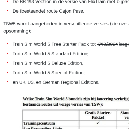
De BR 193 Vectron in de versie van FlixTrain met bijpa
De (bestaande) route Cajon Pass.
TSW5 wordt aangeboden in verschillende versies (zie over
opsomming):
Train Sim World 5 Free Starter Pack tot
17/10/2024
begi
Train Sim World 5 Standard Edition;
Train Sim World 5 Deluxe Edition;
Train Sim World 5 Special Edition;
en UK, US, en German Regional Editions.