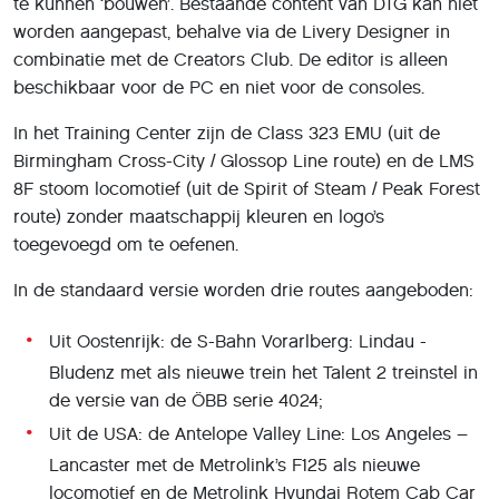
te kunnen ‘bouwen’. Bestaande content van DTG kan niet
worden aangepast, behalve via de Livery Designer in
combinatie met de Creators Club. De editor is alleen
beschikbaar voor de PC en niet voor de consoles.
In het Training Center zijn de Class 323 EMU (uit de
Birmingham Cross-City / Glossop Line route) en de LMS
8F stoom locomotief (uit de Spirit of Steam / Peak Forest
route) zonder maatschappij kleuren en logo’s
toegevoegd om te oefenen.
In de standaard versie worden drie routes aangeboden:
Uit Oostenrijk: de S-Bahn Vorarlberg: Lindau -
Bludenz met als nieuwe trein het Talent 2 treinstel in
de versie van de ÖBB serie 4024;
Uit de USA: de Antelope Valley Line: Los Angeles –
Lancaster met de Metrolink’s F125 als nieuwe
locomotief en de Metrolink Hyundai Rotem Cab Car