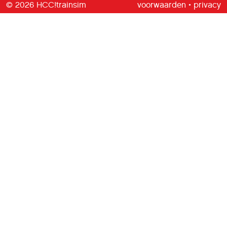
© 2026 HCC!trainsim
voorwaarden
•
privacy