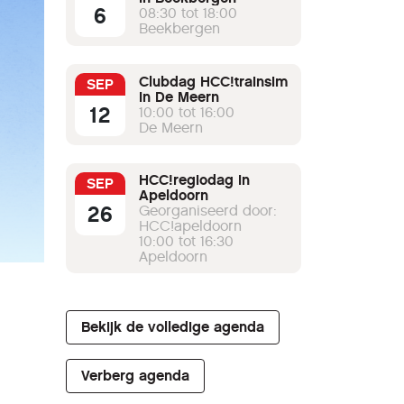
6
08:30 tot 18:00
Beekbergen
Clubdag HCC!trainsim
SEP
in De Meern
12
10:00 tot 16:00
De Meern
HCC!regiodag in
SEP
Apeldoorn
26
Georganiseerd door:
HCC!apeldoorn
10:00 tot 16:30
Apeldoorn
Bekijk de volledige agenda
Verberg agenda