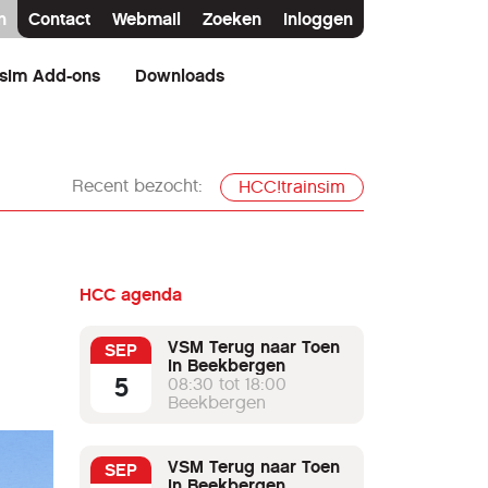
n
Contact
Webmail
Zoeken
Inloggen
nsim Add-ons
Downloads
Recent bezocht:
HCC!trainsim
HCC agenda
VSM Terug naar Toen
SEP
in Beekbergen
5
08:30 tot 18:00
Beekbergen
VSM Terug naar Toen
SEP
in Beekbergen