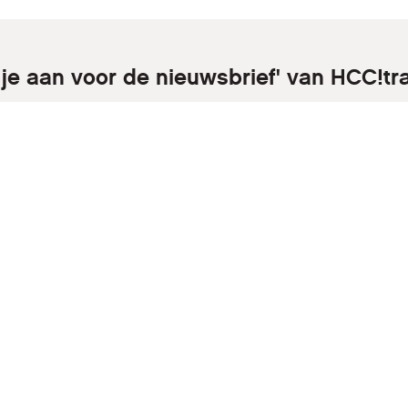
 je aan voor de nieuwsbrief' van HCC!tr
r je nu op de nieuwsbrief en blijf op de hoogte van onze activ
Aanmelden
Inloggen
Sitemap