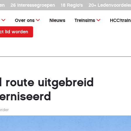
en
26 interessegroepen
18 Regio's
20+ Ledenvoordele
Over ons
Nieuws
Treinsims
HCC!trai
ct lid worden
 route uitgebreid
erniseerd
rder