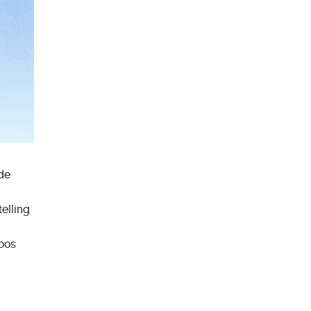
de
elling
oos