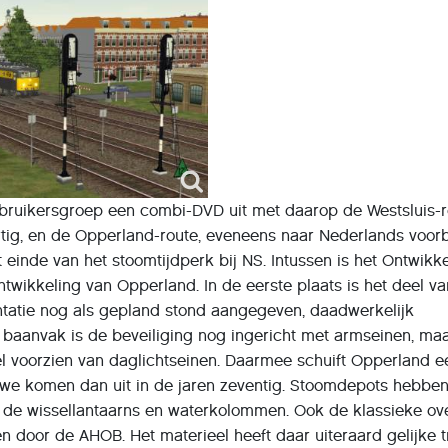
ebruikersgroep een combi-DVD uit met daarop de Westsluis-r
rtig, en de Opperland-route, eveneens naar Nederlands voor
einde van het stoomtijdperk bij NS. Intussen is het Ontwikk
wikkeling van Opperland. In de eerste plaats is het deel va
entatie nog als gepland stond aangegeven, daadwerkelijk
 baanvak is de beveiliging nog ingericht met armseinen, ma
el voorzien van daglichtseinen. Daarmee schuift Opperland e
 en we komen dan uit in de jaren zeventig. Stoomdepots hebbe
s de wissellantaarns en waterkolommen. Ook de klassieke o
 door de AHOB. Het materieel heeft daar uiteraard gelijke 