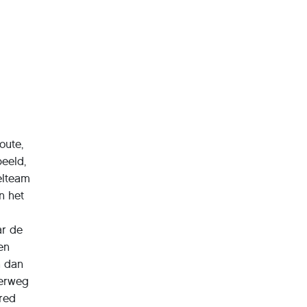
oute,
beeld,
elteam
n het
ar de
en
n dan
verweg
tred