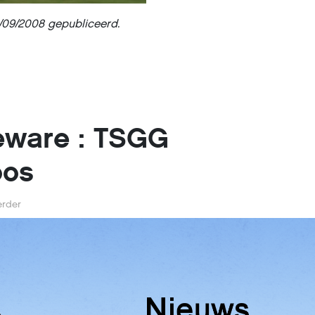
04/09/2008 gepubliceerd.
eware : TSGG
oos
rder