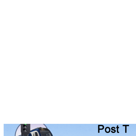
Post T Simulatie Series :
Stellwerk Kleinstadt (Sp Dr S
60)
26 augustus 2010
,
Webbeheerder