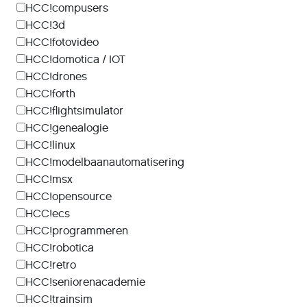
HCC!compusers
HCC!3d
HCC!fotovideo
HCC!domotica / IOT
HCC!drones
HCC!forth
HCC!flightsimulator
HCC!genealogie
HCC!linux
HCC!modelbaanautomatisering
HCC!msx
HCC!opensource
HCC!ecs
HCC!programmeren
HCC!robotica
HCC!retro
HCC!seniorenacademie
HCC!trainsim