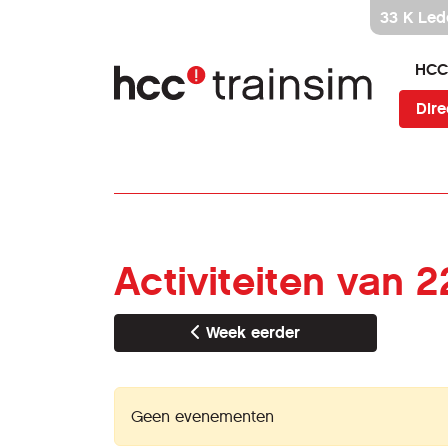
Ga
33 K Led
direct
naar
HCC
inhoud
Dire
Activiteiten van 2
Week eerder
Geen evenementen