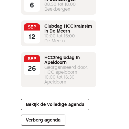
6
08:30 tot 18:00
Beekbergen
Clubdag HCC!trainsim
SEP
in De Meern
12
10:00 tot 16:00
De Meern
HCC!regiodag in
SEP
Apeldoorn
26
Georganiseerd door:
HCC!apeldoorn
10:00 tot 16:30
Apeldoorn
Bekijk de volledige agenda
Verberg agenda