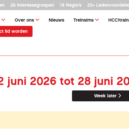
en
26 interessegroepen
18 Regio's
20+ Ledenvoordele
Over ons
Nieuws
Treinsims
HCC!trai
ct lid worden
2 juni 2026 tot 28 juni 2
Week later