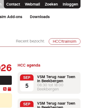
n
Contact
Webmail
Zoeken
Inloggen
nsim Add-ons
Downloads
Recent bezocht:
HCC!trainsim
026
HCC agenda
VSM Terug naar Toen
SEP
in Beekbergen
5
08:30 tot 18:00
Beekbergen
VSM Terug naar Toen
SEP
in Beekbergen