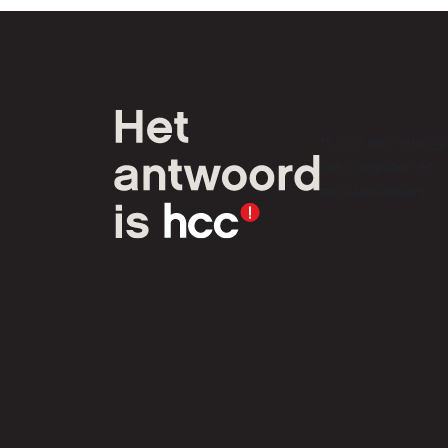
HCC is een verenig
van computer- en
tech-liefhebbers.