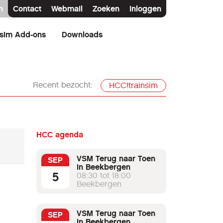
n
Contact
Webmail
Zoeken
Inloggen
nsim Add-ons
Downloads
Recent bezocht:
HCC!trainsim
HCC agenda
VSM Terug naar Toen
SEP
in Beekbergen
5
08:30 tot 18:00
Beekbergen
VSM Terug naar Toen
SEP
in Beekbergen