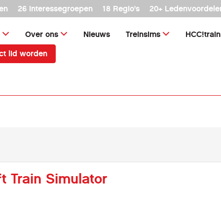
en
26 interessegroepen
18 Regio's
20+ Ledenvoordele
Over ons
Nieuws
Treinsims
HCC!trai
ct lid worden
ft Train Simulator