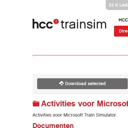
Ga
33 K Led
direct
naar
HCC
inhoud
Dire
Download selected
Map
Activities voor Microso
Activities voor Microsoft Train Simulator.
Documenten