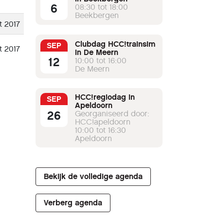
6
08:30 tot 18:00
Beekbergen
t 2017
Clubdag HCC!trainsim
SEP
t 2017
in De Meern
12
10:00 tot 16:00
De Meern
HCC!regiodag in
SEP
Apeldoorn
26
Georganiseerd door:
HCC!apeldoorn
10:00 tot 16:30
Apeldoorn
Bekijk de volledige agenda
Verberg agenda