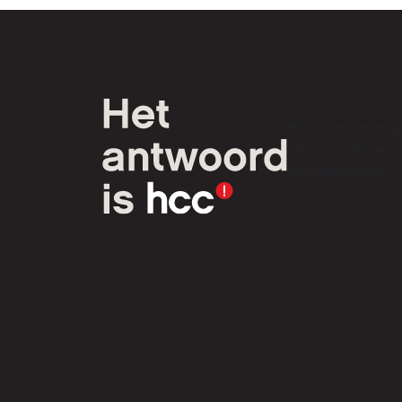
HCC is een verenig
van computer- en
tech-liefhebbers.