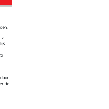
aden.
f 5
ijk
Of
 door
ter de