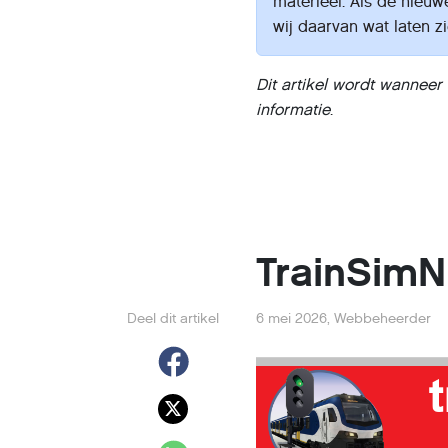
materieel. Als de nieuw
wij daarvan wat laten zi
Dit artikel wordt wanneer
informatie
.
TrainSimN
Deel dit artikel
6 mei 2026
,
Webbeheerder