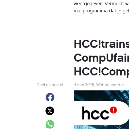
weergegeven. Vermeldt wa
mailprogramma dat je geb
HCC!train
CompUfai
HCC!Com
Deel dit artikel
4 mei 2026
,
Webbeheerder