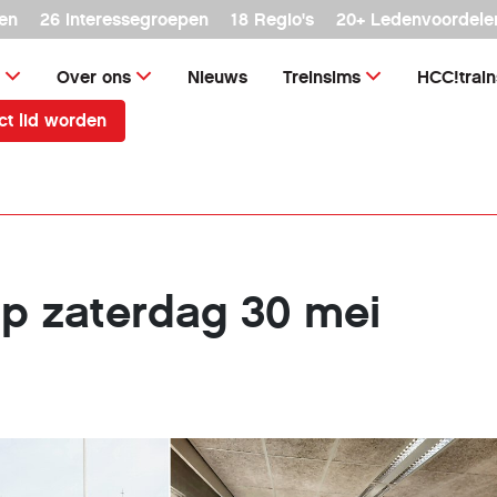
en
26 interessegroepen
18 Regio's
20+ Ledenvoordele
Over ons
Nieuws
Treinsims
HCC!trai
ct lid worden
p zaterdag 30 mei