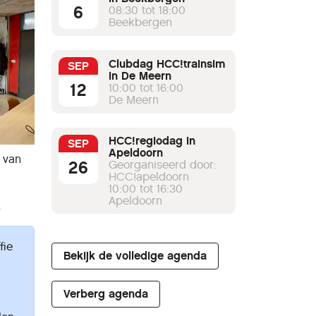
6
08:30 tot 18:00
Beekbergen
Clubdag HCC!trainsim
SEP
in De Meern
12
10:00 tot 16:00
De Meern
HCC!regiodag in
SEP
Apeldoorn
van
26
Georganiseerd door:
HCC!apeldoorn
10:00 tot 16:30
Apeldoorn
.
fie
Bekijk de volledige agenda
g
Verberg agenda