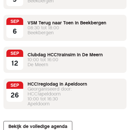
Beekbergen
SEP
VSM Terug naar Toen in Beekbergen
08:30 tot 18:00
6
Beekbergen
SEP
Clubdag HCC!trainsim in De Meern
10:00 tot 16:00
12
De Meern
HCC!regiodag in Apeldoorn
SEP
Georganiseerd door:
26
HCC!apeldoorn
10:00 tot 16:30
Apeldoorn
Bekijk de volledige agenda