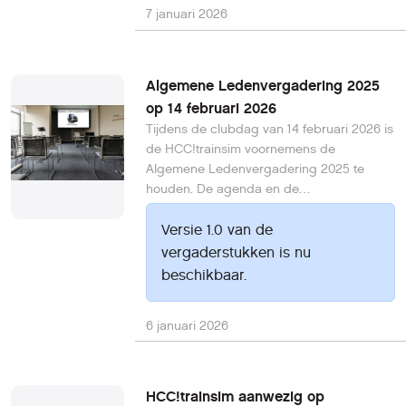
7 januari 2026
Algemene Ledenvergadering 2025
op 14 februari 2026
Tijdens de clubdag van 14 februari 2026 is
de HCC!trainsim voornemens de
Algemene Ledenvergadering 2025 te
houden. De agenda en de
vergaderstukken zijn vanaf nu uitsluitend
voor de HCC!trainsim-leden beschikbaar.
Versie 1.0 van de
Indien je als HCC-lid bent ingelogd op
vergaderstukken is nu
deze website en je bent lid van de
beschikbaar.
HCC!trainsim, dan vindt je hieronder de
downloadlink. Inloggen kan aan de
6 januari 2026
rechterbovenkant van deze website bij
'Inloggen'.
HCC!trainsim aanwezig op