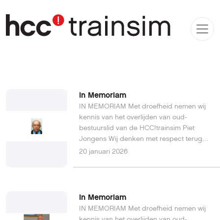
In Memoriam
IN MEMORIAM Met droefheid nemen wij
kennis van het overlijden van oud-
bestuurslid van de HCC!trainsim Piet
Jongens Wij denken met respect terug
aan zijn betrokkenheid en inzet voor onze
20 januari 2026
vereniging. Piet Jongens heeft zich
jarenlang in een aantal rollen met veel
enthousiasme en energie ingezet voor
onze club: medewerker bij evenementen,
In Memoriam
webbeheerder, correspondent en
IN MEMORIAM Met droefheid nemen wij
samensteller van onze nieuwsbrieven, en
kennis van het overlijden van oud-