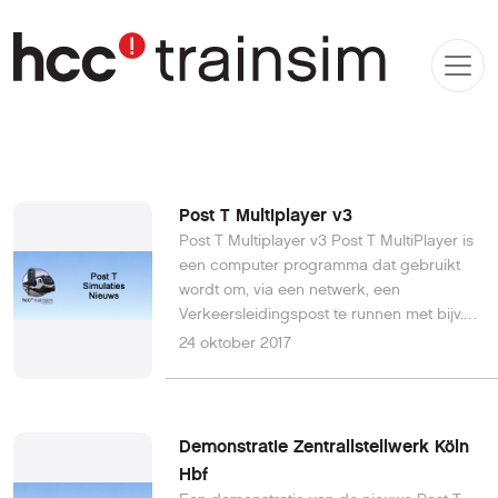
Post T Multiplayer v3
Post T Multiplayer v3 Post T MultiPlayer is
een computer programma dat gebruikt
wordt om, via een netwerk, een
Verkeersleidingspost te runnen met bijv.
Post T Köln Hbf of Post T Gelsenkirchen.
24 oktober 2017
Post T MultiPlayer v3 is geheel GRATIS.
Moet ik iemand kennen om te kunnen
deelnemen? Nee, hoor! U kunt
Verkeersleidingsposten vinden via onze
Demonstratie Zentrallstellwerk Köln
servers. U hoeft helemaal nergens lid van
Hbf
te zijn! Wat heb ik nodig om te kunnen