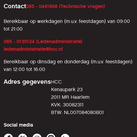
een aantal dingen niet beschikbaar.
Contact
085 - 0441808 (Technische vragen)
Kenmerken:- Simulatie Post T Arnhem
1965- 77 pagina’s gebruiksaanwijzing (in
Bereikbaar op werkdagen (m.u.v. feestdagen) van 09:00
PDF)- Sporenstaat (Dienstregeling)-
tot 21:00
Rangeerplan- Locopstelplan-
Overzichtskaart Arnhem en omgeving-
085 - 0130124 (Ledenadministratie)
Bovenleiding Schakelplan- 9 instructie
ledenadministratie@hcc.nl
films, waar we als extra aanvulling op de
handleiding laten zien hoe de bediening
Bereikbaar op dinsdag en donderdag (m.u.v. feestdagen)
gaat De demo's van zijn te vinden op de
van 12:00 tot 16:00
website van Signalsoft. Dit artikel is eerder
op 31/03/2011 gepubliceerd.
Adres gegevens
HCC
Kenaupark 23
2011 MR Haarlem
KVK: 30082311
BTW: NL007084080B01
Social media