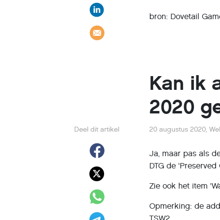
bron: Dovetail Gam
Kan ik 
2020 ge
Deel dit artikel
20 augustus 2020
,
We
Ja, maar pas als d
DTG de 'Preserved 
Zie ook het item 'W
Opmerking: de add
TSW2.