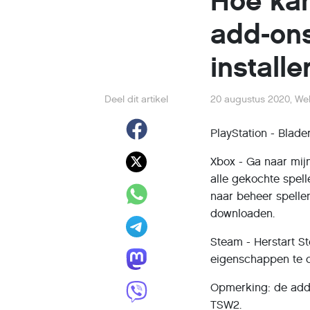
Hoe kan
add-ons
installe
Deel dit artikel
20 augustus 2020
,
We
PlayStation - Blade
Xbox - Ga naar mijn
alle gekochte spel
naar beheer spelle
downloaden.
Steam - Herstart S
eigenschappen te o
Opmerking: de add
TSW2.