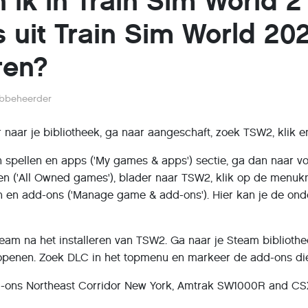
 ik in Train Sim World 2
 uit Train Sim World 20
ren?
bbeheerder
r naar je bibliotheek, ga naar aangeschaft, zoek TSW2, klik
 spellen en apps ('My games & apps') sectie, ga dan naar volle
len ('All Owned games'), blader naar TSW2, klik op de menuk
n en add-ons ('Manage game & add-ons'). Hier kan je de onde
team na het installeren van TSW2. Ga naar je Steam biblioth
penen. Zoek DLC in het topmenu en markeer de add-ons die
-ons Northeast Corridor New York, Amtrak SW1000R and CS