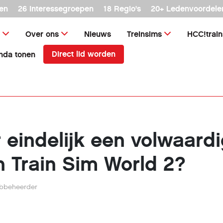
en
26 interessegroepen
18 Regio's
20+ Ledenvoordele
Over ons
Nieuws
Treinsims
HCC!trai
Direct lid worden
nda tonen
 eindelijk een volwaard
in Train Sim World 2?
bbeheerder