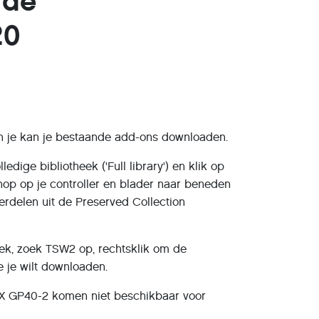
 de
20
 en je kan je bestaande add-ons downloaden.
dige bibliotheek ('Full library') en klik op
nop op je controller en blader naar beneden
rdelen uit de Preserved Collection
eek, zoek TSW2 op, rechtsklik om de
 je wilt downloaden.
X GP40-2 komen niet beschikbaar voor