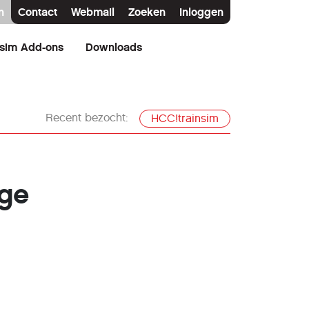
n
Contact
Webmail
Zoeken
Inloggen
nsim Add-ons
Downloads
Recent bezocht:
HCC!trainsim
ige