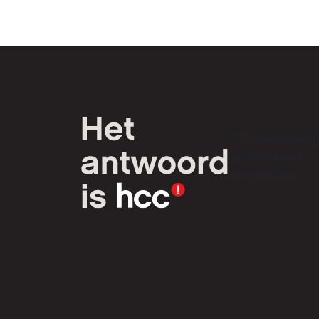
verschi
vele an
en uite
materie
de rijt
karakte
van Car
Nederland, dee
op 11/0
HCC is een verenig
van computer- en
tech-liefhebbers.