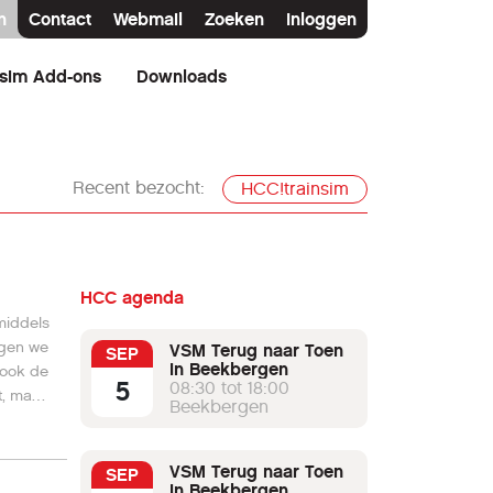
n
Contact
Webmail
Zoeken
Inloggen
nsim Add-ons
Downloads
Recent bezocht:
HCC!trainsim
HCC agenda
middels
ngen we
VSM Terug naar Toen
SEP
in Beekbergen
 ook de
5
08:30 tot 18:00
t, maar
Beekbergen
Wanneer
Mat 24
VSM Terug naar Toen
SEP
in Beekbergen
 eerder