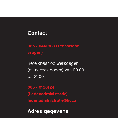
 nog
iwagens
 kregen
over dit
Contact
boekwerk
in
085 - 0441808 (Technische
vragen)
Bereikbaar op werkdagen
(m.u.v. feestdagen) van 09:00
tot 21:00
085 - 0130124
(Ledenadministratie)
ledenadministratie@hcc.nl
Adres gegevens