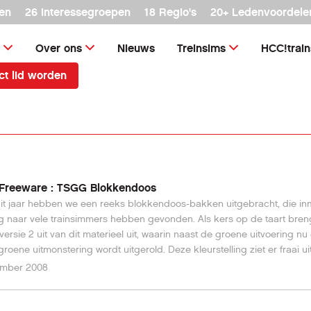
en
26 interessegroepen
18 Regio's
20+ Ledenvoordele
Over ons
Nieuws
Treinsims
HCC!trai
ct lid worden
Freeware : TSGG Blokkendoos
it jaar hebben we een reeks blokkendoos-bakken uitgebracht, die in
 naar vele trainsimmers hebben gevonden. Als kers op de taart bre
versie 2 uit van dit materieel uit, waarin naast de groene uitvoering nu
roene uitmonstering wordt uitgerold. Deze kleurstelling ziet er fraai ui
nd 1930 afgeschaft omdat de lichte kleurvlakken te snel vervuilden. 
ember 2008
erschillende bakken samenstelt tot een museum-blokkendoos kun je 
p een moderne Nederlandse baanvakken laten rijden. Deze download
e in de Downloads - Treinen voor Microsoft Train Simulator Dit artikel is